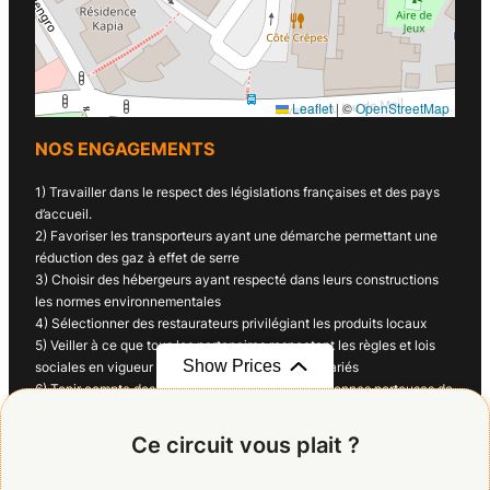
Leaflet
|
©
OpenStreetMap
NOS ENGAGEMENTS
1) Travailler dans le respect des législations françaises et des pays
d’accueil.
2) Favoriser les transporteurs ayant une démarche permettant une
réduction des gaz à effet de serre
3) Choisir des hébergeurs ayant respecté dans leurs constructions
les normes environnementales
4) Sélectionner des restaurateurs privilégiant les produits locaux
5) Veiller à ce que tous les partenaires respectent les règles et lois
Show Prices
sociales en vigueur dans leur pays pour leurs salariés
6) Tenir compte des besoins spécifiques des personnes porteuses de
handicap
7) Se soucier de la protection des personnes mineures
Ce circuit vous plait ?
8) Fournir les informations à destination des clients sur les traditions
et coutumes des pays et régions visités