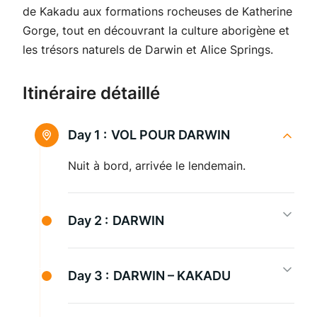
de Kakadu aux formations rocheuses de Katherine
Gorge, tout en découvrant la culture aborigène et
les trésors naturels de Darwin et Alice Springs.
Itinéraire détaillé
Day 1 :
VOL POUR DARWIN
Nuit à bord, arrivée le lendemain.
Day 2 :
DARWIN
A l’arrivée, prise en charge de la voiture
de location et installation pour une nuit
Day 3 :
DARWIN – KAKADU
dans un hôtel contemporain, aux
Trajet jusqu’à Kakadu (2h30), vaste parc
chambres design et confortables.