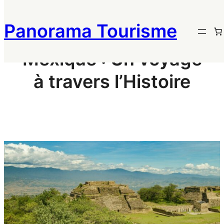
Aller
au
Panorama Tourisme
contenu
Mexique : Un voyage
à travers l’Histoire