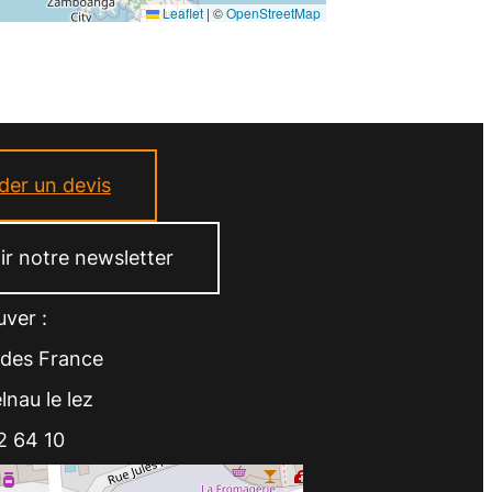
Leaflet
|
©
OpenStreetMap
er un devis
r notre newsletter
ver :
ndes France
nau le lez
2 64 10