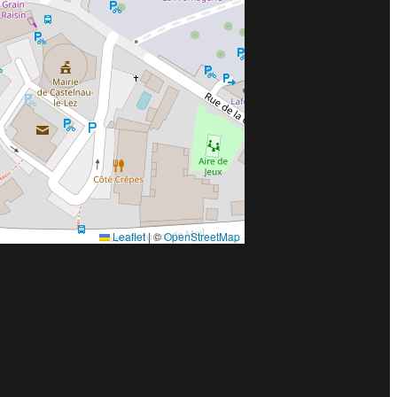
Leaflet
|
©
OpenStreetMap