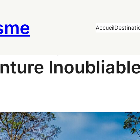
isme
Accueil
Destinati
ambodge : Deux 
nture Inoubliabl